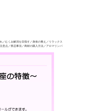
れ／むくみ解消を目指す／身体の整え／リラックス
注意点／禁忌事項／商材の購入方法／アロマリンパ