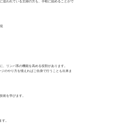
に追われている主婦の方も、手軽に始めることがで
現
に、リンパ系の機能を高める役割があります。
ッサージのやり方を憶えればご自身で行うことも出来ま
技術を学びます。
ます。