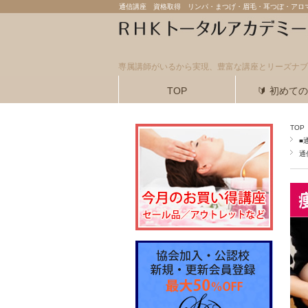
通信講座 資格取得 リンパ・まつげ・眉毛・耳つぼ・アロ
専属講師がいるから実現、豊富な講座とリーズナブ
TOP
🔰 初めて
TOP
■
通