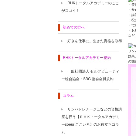
RHKトータルアカデミーのここ
・美
・サ
がスゴイ！
・講
・役
・忙
初めての方へ
・お
など
好きを仕事に。生きた資格を取得
リン
効果
RHKトータルアカデミー規約
の施
一般社団法人 セルフビューティ
ー総合協会・SBG 協会会員規約
コラム
リンパドレナージュなどの資格講
座を行う【ＲＨＫトータルアカデミ
ーsoeur ここいろ】のお役立ちコラ
ム