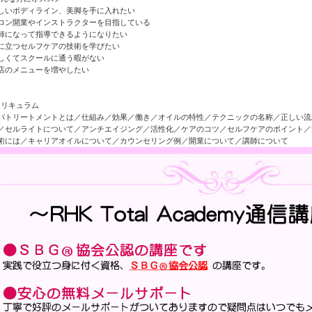
しいボディライン、美脚を手に入れたい
ロン開業やインストラクターを目指している
師になって指導できるようになりたい
に立つセルフケアの技術を学びたい
しくてスクールに通う暇がない
店のメニューを増やしたい
パトリートメントとは／仕組み／効果／働き／オイルの特性／テクニックの名称／正しい流
／セルライトについて／アンチエイジング／活性化／ケアのコツ／セルフケアのポイント／
術には／キャリアオイルについて／カウンセリング例／開業について／講師について