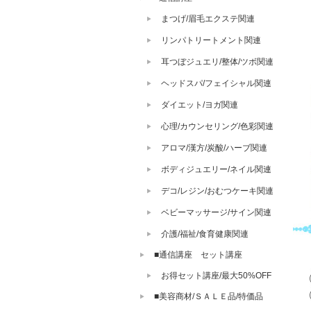
まつげ/眉毛エクステ関連
リンパトリートメント関連
耳つぼジュエリ/整体/ツボ関連
ヘッドスパ/フェイシャル関連
ダイエット/ヨガ関連
心理/カウンセリング/色彩関連
アロマ/漢方/炭酸/ハーブ関連
ボディジュエリー/ネイル関連
デコ/レジン/おむつケーキ関連
ベビーマッサージ/サイン関連
介護/福祉/食育健康関連
■通信講座 セット講座
お得セット講座/最大50%OFF
■美容商材/ＳＡＬＥ品/特価品