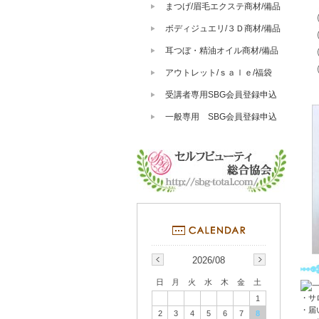
まつげ/眉毛エクステ商材/備品
ボディジュエリ/３Ｄ商材/備品
耳つぼ・精油オイル商材/備品
アウトレット/ｓａｌｅ/福袋
受講者専用SBG会員登録申込
一般専用 SBG会員登録申込
2026/08
日
月
火
水
木
金
土
・サ
1
・届
2
3
4
5
6
7
8