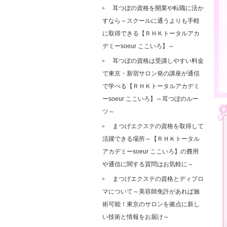
耳つぼの資格を開業や転職に活か
すなら～スクールに通うよりも手軽
に取得できる【ＲＨＫトータルアカ
デミーsoeur ここいろ】～
耳つぼの資格は受講しやすい料金
で東京・新宿サロン発の講座が通信
で学べる【ＲＨＫトータルアカデミ
ーsoeur ここいろ】～耳つぼのルー
ツ～
まつげエクステの資格を取得して
活躍できる場所～【ＲＨＫトータル
アカデミーsoeur ここいろ】の費用
や通信に関する質問はお気軽に～
まつげエクステの資格とディプロ
マについて～美容師免許があれば施
術可能！東京のサロンを拠点に新し
い技術と情報をお届け～