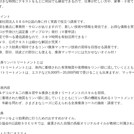
好きな時間にテキストをもとに何回でも練習できるので、仕事が忙しい方や、家事・子育て
す。
般社団法人ＳＢＧ®公認の身に付く実践で役立つ講座です。
宿を拠点に事務所・サロンがありますので、新しい技術や情報を発信でき、お得な価格を実
ロが手掛けた認定書（ディプロマ）発行（※要申請）
宅で学べる通信講座なので、スキマ時間を有効活用できる！
ＶＤ、公式テキストは細かな解説が充実！
トックス効果が期待できるリンパ痩身マッサージ技術の習得を目指せる講座です。
身、部分、頭皮どの部分にも使える、痩身マッサージには欠かせないオイル付！
パトリートメントとは、体内に蓄積された有害物質や老廃物をリンパ節に流していくととも
パトリートメントは、エステなど6,000円～20,000円程で受けることも出来ますが、マ
＆デコルテ＆二の腕＆背中＆痩身と全身トリートメントのスキルを習得。
に蓄積された物質をリンパ節に流していくとともにリンパ系の機能を高めるトリートメント
、年齢を問わず、さまざまなニーズに応えられる全身痩身コースの施術・講座です。
サージをより効果的に行うためのおすすめがオイル。
Ｇ協会®公認校ＳＯＥＵＲでは、厳選された自慢の高級オリジナルオイルが教材に付属され