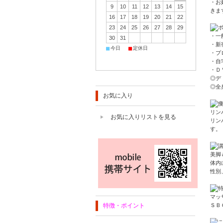
・お
9
10
11
12
13
14
15
きま
16
17
18
19
20
21
22
23
24
25
26
27
28
29
・一
30
31
・新
■
■
今日
定休日
・プ
・自
・Ｄ
◎デ
◎全
お気に入り
リン
お気に入りリストを見る
リン
す。
美脚
体内
性別
マッ
特徴・ポイント
ＳＢ